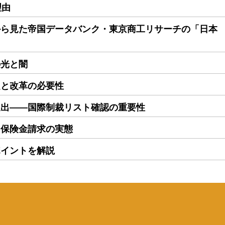
理由
から見た帝国データバンク・東京商工リサーチの「日本
の光と闇
題と改革の必要性
進出――国際制裁リスト確認の重要性
る保険金請求の実態
ポイントを解説