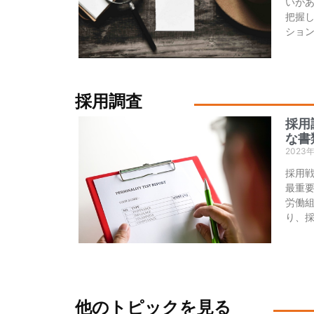
いが
把握
ショ
採用調査
採用
な書
2023
採用
最重
労働
り、
他のトピックを見る