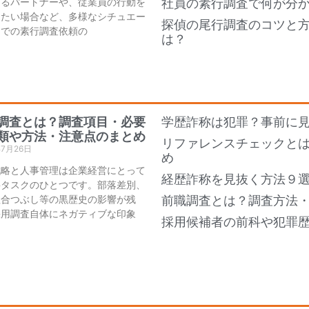
あるパートナーや、従業員の行動を
社員の素行調査で何が分
したい場合など、多様なシチュエー
探偵の尾行調査のコツと
ンでの素行調査依頼の
は？
調査とは？調査項目・必要
学歴詐称は犯罪？事前に
類や方法・注意点のまとめ
リファレンスチェックと
年7月26日
め
戦略と人事管理は企業経営にとって
経歴詐称を見抜く方法９
要タスクのひとつです。部落差別、
組合つぶし等の黒歴史の影響が残
前職調査とは？調査方法
採用調査自体にネガティブな印象
採用候補者の前科や犯罪