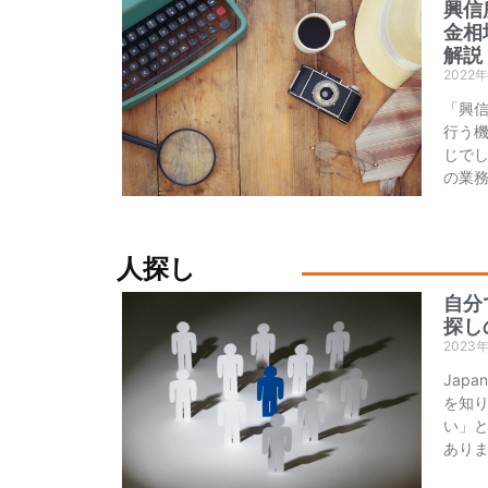
興信
金相
解説
2022
「興
行う
じでし
の業
人探し
自分
探し
2023
Jap
を知
い」
あり