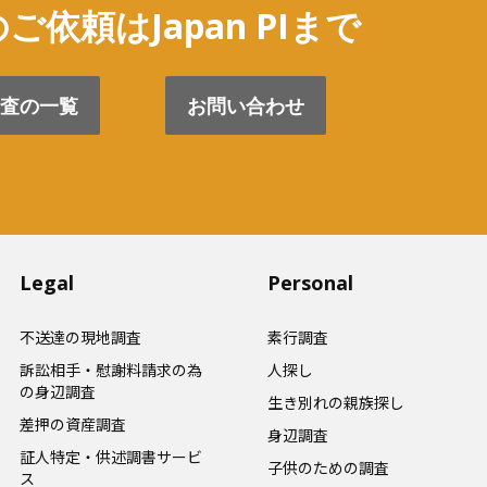
ご依頼はJapan PIまで
査の一覧
お問い合わせ
Legal
Personal
不送達の現地調査
素行調査
訴訟相手・慰謝料請求の為
人探し
の身辺調査
生き別れの親族探し
差押の資産調査
身辺調査
証人特定・供述調書サービ
子供のための調査
ス