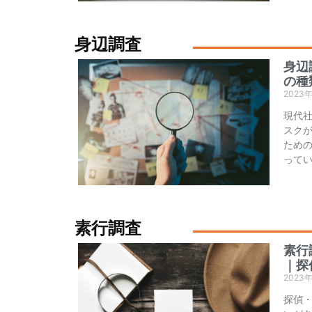
身辺調査
身辺
の種
2023
現代
スク
ため
って
素行調査
素行
｜探
2023
探偵・