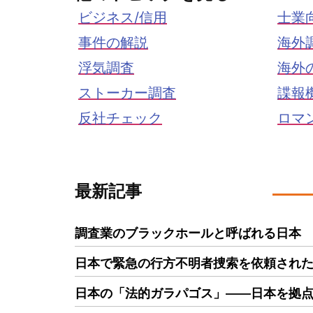
ビジネス/信用
士業
事件の解説
海外
浮気調査
海外
ストーカー調査
諜報
反社チェック
ロマ
最新記事
調査業のブラックホールと呼ばれる日本
日本で緊急の行方不明者捜索を依頼された
日本の「法的ガラパゴス」――日本を拠