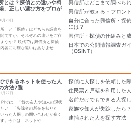
所とは？探偵との違いや料
興信所はどこまで調べら
場、正しい選び方をプロが
興信所が教える – フロン
自分に合った興信所・探
年6月28日
には？
信所」と「探偵」はどちらも調査を
機関ですが、それぞれの違いをご存
興信所・探偵の仕組みと
ょうか？ 現代では興信所と探偵
日本での公開情報調査ガ
務内容に明確な違いはありませ
（OSINT）
でできるネットを使った人
探偵に人探しを依頼した際
の方法7選
住民票と戸籍を利用した
年1月27日
名前だけでもできる人探し
an PIでは、「昔の友人や知人の現状
りたい」「失踪者の所在を知りた
家族や知人が失踪したら
といった人探しの問い合わせが多く
逮捕された人を探す方法
ます。今回は、ネットや