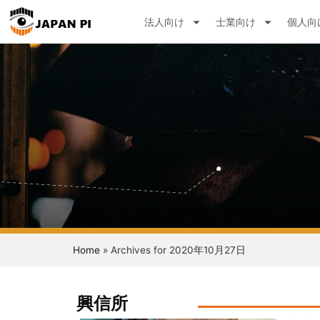
法人向け
士業向け
個人向
Home
»
Archives for 2020年10月27日
興信所