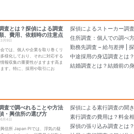
調査とは？探偵による調査
探偵によるストーカー調
類、費用、依頼時の注意点
住所調査：個人での調べ
年3月9日
勤務先調査 – 給与差押 |
社会では、個人や企業を取り巻くリ
が多様化しており、それに対応する
中途採用の身辺調査とは
の情報収集の重要性がますます高ま
結婚調査とは？結婚前の
います。特に、採用や取引にお
調査で調べれることや方法
探偵による素行調査の聞き
偵・興信所の選び方
素行調査の費用は？料金
年6月4日
探偵の張り込み調査とは
興信所 Japan PIでは、浮気の疑