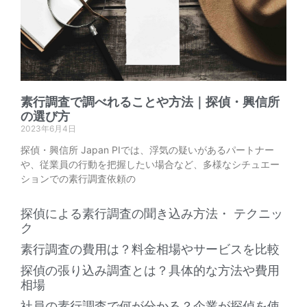
素行調査で調べれることや方法｜探偵・興信所
の選び方
2023年6月4日
探偵・興信所 Japan PIでは、浮気の疑いがあるパートナー
や、従業員の行動を把握したい場合など、多様なシチュエー
ションでの素行調査依頼の
探偵による素行調査の聞き込み方法・ テクニッ
ク
素行調査の費用は？料金相場やサービスを比較
探偵の張り込み調査とは？具体的な方法や費用
相場
社員の素行調査で何が分かる？企業が探偵を使