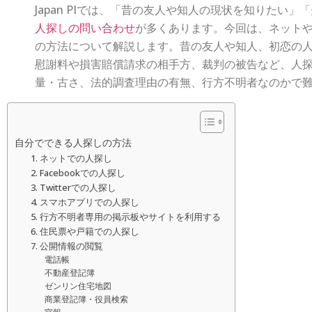
Japan PIでは、「昔の友人や知人の現状を知りたい
人探しの問い合わせ
が多くあります。今回は、ネットや
の方法について解説します。昔の友人や知人、初恋の
慰謝料や損害賠償請求の相手方、裁判の被告など、人
量・古さ、法的調査理由の有無、行方不明者なのかで
自分でできる人探しの方法
1. ネットでの人探し
2. Facebookでの人探し
3. Twitterでの人探し
4. スマホアプリでの人探し
5. 行方不明者専用の掲示板やサイトを利用する
6. 住民票や戸籍での人探し
7. 公開情報の閲覧
電話帳
不動産登記簿
ゼンリン住宅地図
商業登記簿・役員検索