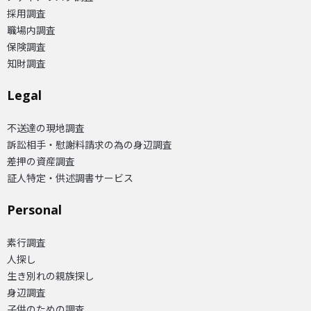
採用調査
職場内調査
保険調査
知財調査
Legal
不送達の現地調査
訴訟相手・慰謝料請求の為の身辺調査
差押の資産調査
証人特定・供述調書サービス
Personal
素行調査
人探し
生き別れの親族探し
身辺調査
子供のための調査