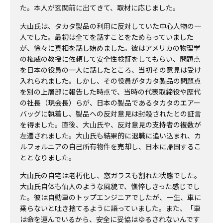
た。本人が玄関前に出てきて、取材に応じました。
大山氏は、タカタ製品の利用に反対していた中心人物の一
人でした。最初は全てを話すことをためらっていました
が、徐々に真相を話し始めました。彼はアメリカの物理学
の権威の教授に依頼して安全性検証をしてもらい、問題点
を日本の役員の一人に話したところ、当初その意見は受け
入れられました。しかし、その役員がタカタ製品の問題点
を別の上層部に報告した時点で、当時の代表取締役や歴代
の社長（現会長）らが、日本の製品であるタカタのエアー
バッグに執着し、製品への反対意見は封殺されたとの証言
を得ました。直後、大山氏や、反対意見の支持者の複数が
左遷されました。大山氏も結果的に退職に追い込まれ、カ
ルフォルニアの自己所有物件を売却し、日本に帰国するこ
ととなりました。
大山氏の自宅は老朽化し、窓ガラスも割れた状態でした。
大山氏自体も仙人のような風貌で、憔悴しきった感じでし
た。彼は自動車のトップエンジニアでしたが、一生、車に
乗らないと吐き捨てるように語っていました。また、「車
は命を運んでいるから、安全に妥協はゆるされないんです