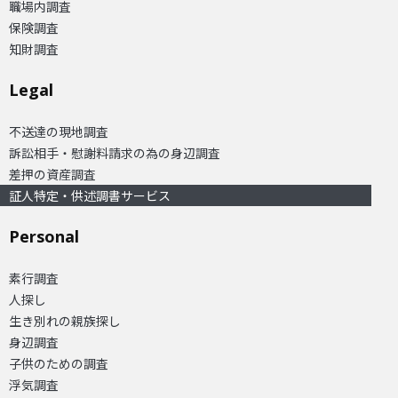
職場内調査
保険調査
知財調査
Legal
不送達の現地調査
訴訟相手・慰謝料請求の為の身辺調査
差押の資産調査
証人特定・供述調書サービス
Personal
素行調査
人探し
生き別れの親族探し
身辺調査
子供のための調査
浮気調査