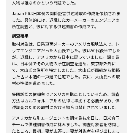
人物は誰なのかという問題でした。
Japan PIは日本側の関係証言供述聴取の作成を依頼されま
した。具体的には、退職したカーメーカーのエンジニアの
所在調査と、彼に対する供述調書の作成です。
調査結果
取材対象は、日系車両メーカーのアメリカ現地法人で、ト
ップエンジニアだった大山氏でした。彼は50代後半でした
が、退職し、アメリカから日本に戻っていました。調査員
は、日本側でその人物の所在調査を進め、東京都郊外に
て、大山氏の住所を特定しました。大山氏が両親から相続
した古い木造の一戸建て住宅でした。次に、大山氏への取
材の準備を進めました。
集団訴訟の依頼主はアメリカを拠点としているため、調査
方法はカルフォルニア州の法律に準拠する必要があり、供
述調査のための取材における録音は禁止されていました。
アメリカから別エージェントの調査員も来日し、日米合同
チームで供述調書作成に挑みました。調査対象者を訪問し
たところ、最初、妻が応答し、妻が対象者を呼び出しまし