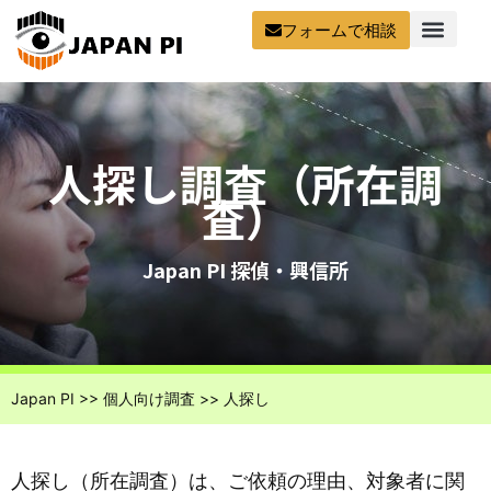
フォームで相談
人探し調査（所在調
査）
Japan PI 探偵・興信所
Japan PI
>>
個人向け調査
>>
人探し
人探し（所在調査）は、ご依頼の理由、対象者に関