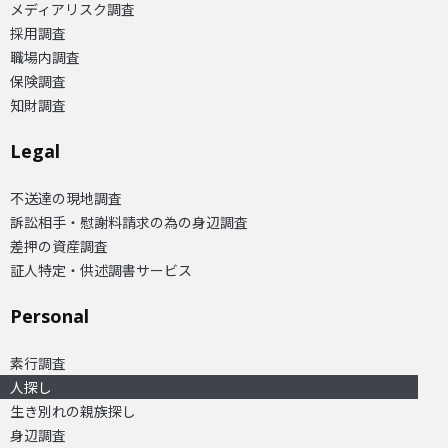
メディアリスク調査
採用調査
職場内調査
保険調査
知財調査
Legal
不送達の現地調査
訴訟相手・慰謝料請求の為の身辺調査
差押の資産調査
証人特定・供述調書サービス
Personal
素行調査
人探し
生き別れの親族探し
身辺調査