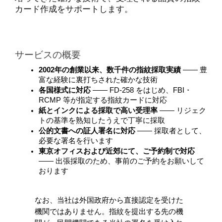
カード作成をサポートします。
サービスの概要
2002年の創業以来、数千件の指紋採取実績
 ―― 豊
富な経験に裏打ちされた確かな技術
各国様式に対応
 ―― FD-258 をはじめ、FBI・
RCMP 等が指定する指紋カードに対応
紙とインクによる採取で高い受理率
 ―― リジェク
トの基準を熟知したうえで丁寧に採取
公的文書への証人署名に対応
 ―― 採取者として、
必要な署名を行います
東京オフィスおよび近郊にて、ご予約制で対応
―― 出張採取のため、事前のご予約をお願いして
おります
なお、当社は外国政府から直接認定を受けた
機関ではありません。指紋を提出する先の機