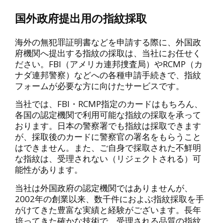
国外政府提出用の指紋採取
海外の無犯罪証明書などを申請する際に、外国政
府機関へ提出する指紋の採取は、当社にお任せく
ださい。FBI（アメリカ連邦捜査局）やRCMP（カ
ナダ連邦警察）などへの各種申請手続きで、指紋
フォームが必要な方に向けたサービスです。
当社では、FBI・RCMP指定のカードはもちろん、
各国の認定機関で利用可能な指紋の採取を承って
おります。日本の警察署でも指紋は採取できます
が、採取後のカードに警察官の署名をもらうこと
はできません。また、ご自身で採取された不鮮明
な指紋は、受理されない（リジェクトされる）可
能性があります。
当社は外国政府の認定機関ではありませんが、
2002年の創業以来、数千件におよぶ指紋採取を手
がけてきた豊富な実績と経験がございます。長年
培ってきた確かな技術で、受理される品質の指紋