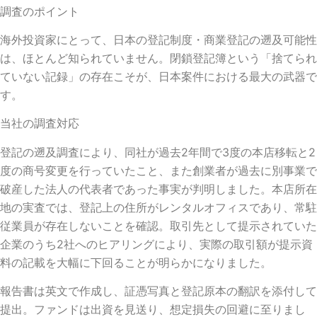
調査のポイント
海外投資家にとって、日本の登記制度・商業登記の遡及可能性
は、ほとんど知られていません。閉鎖登記簿という「捨てられ
ていない記録」の存在こそが、日本案件における最大の武器で
す。
当社の調査対応
登記の遡及調査により、同社が過去2年間で3度の本店移転と2
度の商号変更を行っていたこと、また創業者が過去に別事業で
破産した法人の代表者であった事実が判明しました。本店所在
地の実査では、登記上の住所がレンタルオフィスであり、常駐
従業員が存在しないことを確認。取引先として提示されていた
企業のうち2社へのヒアリングにより、実際の取引額が提示資
料の記載を大幅に下回ることが明らかになりました。
報告書は英文で作成し、証憑写真と登記原本の翻訳を添付して
提出。ファンドは出資を見送り、想定損失の回避に至りまし