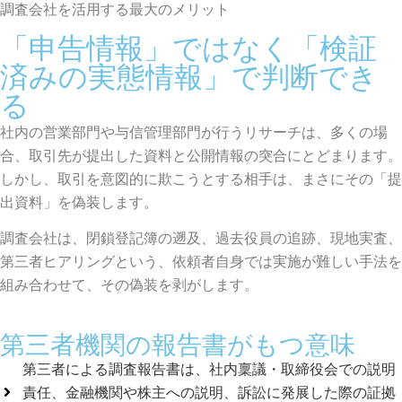
調査会社を活用する最大のメリット
「申告情報」ではなく「検証
済みの実態情報」で判断でき
る
社内の営業部門や与信管理部門が行うリサーチは、多くの場
合、取引先が提出した資料と公開情報の突合にとどまります。
しかし、取引を意図的に欺こうとする相手は、まさにその「提
出資料」を偽装します。
調査会社は、閉鎖登記簿の遡及、過去役員の追跡、現地実査、
第三者ヒアリングという、依頼者自身では実施が難しい手法を
組み合わせて、その偽装を剥がします。
第三者機関の報告書がもつ意味
第三者による調査報告書は、社内稟議・取締役会での説明
責任、金融機関や株主への説明、訴訟に発展した際の証拠