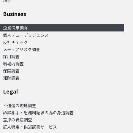
料金
Business
企業信用調査
個人デューデリジェンス
反社チェック
メディアリスク調査
採用調査
職場内調査
保険調査
知財調査
Legal
不送達の現地調査
訴訟相手・慰謝料請求の為の身辺調査
差押の資産調査
証人特定・供述調書サービス