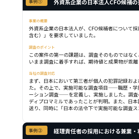
外資系企業の日本法人CFO候補
事例①
事案の概要
外資系企業の日本法人が、CFO候補者について
含む）」を要求していました。
調査のポイント
この案件の第一の課題は、調査そのものではなく
いまま調査に着手すれば、期待値と成果物が乖離
当社の調査対応
まず、日本において第三者が個人の犯罪記録およ
た。その上で、実施可能な調査項目——職歴・学
ーション調査——を定義し、実施しました。調査
ディプロマミルであったことが判明。また、日本
送り、同時に「日本の法令下で実施可能な調査ス
経理責任者の採用における兼業・
事例②