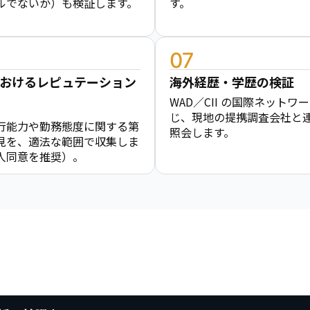
ルでないか）も検証します。
す。
07
おけるレピュテーション
海外経歴・学歴の検証
WAD／CII の国際ネットワ
じ、現地の提携調査会社と
行能力や勤務態度に関する第
照会します。
見を、適法な範囲で収集しま
人同意を推奨）。