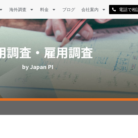
海外調査
料金
ブログ
会社案内
電話で相
用調査・雇用調査
by Japan PI