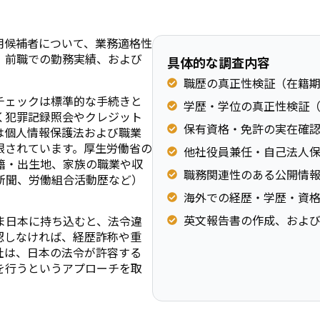
とは、採用候補者について、業務適格性
、前職での勤務実績、および
具体的な調査内容
職歴の真正性検証（在籍
チェックは標準的な手続きと
学歴・学位の真正性検証
く犯罪記録照会やクレジット
保有資格・免許の実在確
は個人情報保護法および職業
限されています。厚生労働省の
他社役員兼任・自己法人
籍・出生地、家族の職業や収
職務関連性のある公開情
新聞、労働組合活動歴など）
海外での経歴・学歴・資格の
英文報告書の作成、およ
ま日本に持ち込むと、法令違
認しなければ、経歴詐称や重
社は、日本の法令が許容する
を行うというアプローチを取