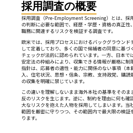
採用調査の概要
採用調査（Pre-Employment Screening）
の判断に必要な範囲で、経歴・学歴・資格の真正性
職務に関連するリスクを検証する調査です。
欧米では、採用プロセスにおけるバックグラウンド
して定着しており、多くの国で候補者の同意に基づ
チェックが法的に認められています。一方、日本で
安定法の枠組みにより、収集できる情報が厳格に制
指針は、応募者の適性・能力に関係のない事項（本
入、住宅状況、思想・信条、宗教、支持政党、購読
の収集を明確に禁じています。
この違いを理解しないまま海外本社の基準をそのま
反のリスクを生じます。逆に、制約を理由に何も確
大なリスクを抱えた人物を採用してしまいます。当
範囲を厳密に守りつつ、その範囲内で最大限の検証
ります。