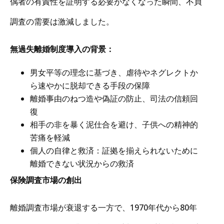
偶者の有責性を証明する必要がなくなった瞬間、不貞
調査の需要は激減しました。
無過失離婚制度導入の背景：
男女平等の理念に基づき、虐待やネグレクトか
ら速やかに脱却できる手段の保障
離婚事由のねつ造や偽証の防止、司法の信頼回
復
相手の非を暴く泥仕合を避け、子供への精神的
苦痛を軽減
個人の自律と救済：証拠を揃えられないために
離婚できない状況からの救済
保険調査市場の創出
離婚調査市場が衰退する一方で、1970年代から80年