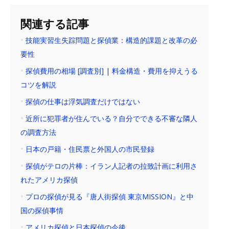
関連する記事
技能実習生失踪問題と探偵業：構造的課題と改革の必
要性
探偵費用の相場 [調査別] | 料金構造・費用を抑えうる
コツを解説
探偵の仕事は浮気調査だけではない
近所に犯罪者が住んでいる？自分でできる不審な隣人
の調査方法
日本の戸籍・住民票と外国人の市民登録
探偵がテロの片棒：イラン人記者の拉致計画に利用さ
れたアメリカ探偵
プロの探偵が見る『唐人街探偵 東京MISSION』と中
国の探偵事情
アメリカ探偵と日本探偵の今後