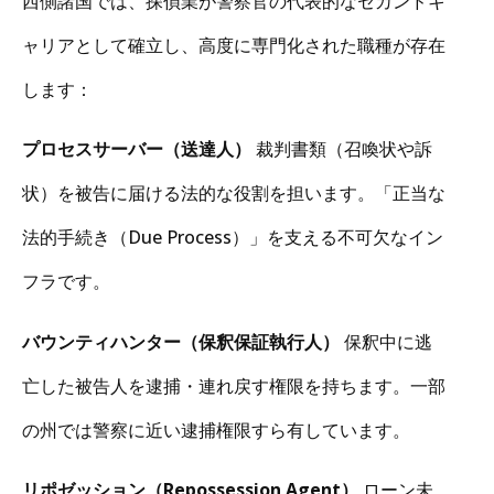
西側諸国では、探偵業が警察官の代表的なセカンドキ
ャリアとして確立し、高度に専門化された職種が存在
します：
プロセスサーバー（送達人）
裁判書類（召喚状や訴
状）を被告に届ける法的な役割を担います。「正当な
法的手続き（Due Process）」を支える不可欠なイン
フラです。
バウンティハンター（保釈保証執行人）
保釈中に逃
亡した被告人を逮捕・連れ戻す権限を持ちます。一部
の州では警察に近い逮捕権限すら有しています。
リポゼッション（Repossession Agent）
ローン未