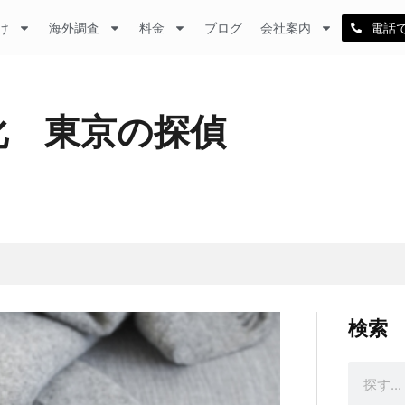
け
海外調査
料金
ブログ
会社案内
電話
化 東京の探偵
検索