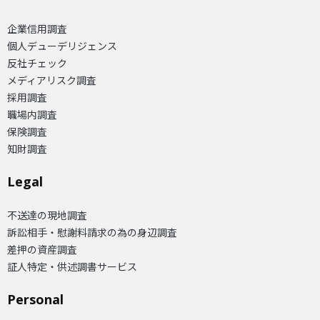
企業信用調査
個人デューデリジェンス
反社チェック
メディアリスク調査
採用調査
職場内調査
保険調査
知財調査
Legal
不送達の現地調査
訴訟相手・慰謝料請求の為の身辺調査
差押の資産調査
証人特定・供述調書サービス
Personal