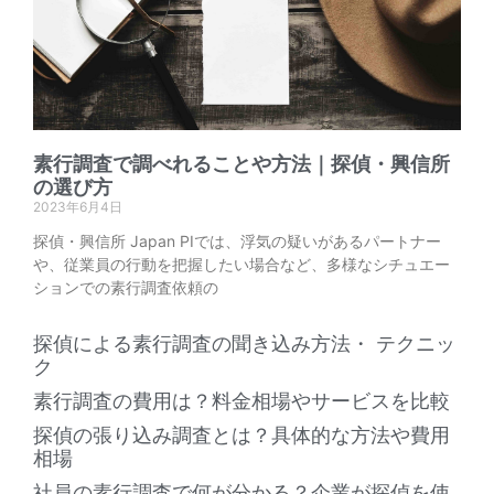
素行調査で調べれることや方法｜探偵・興信所
の選び方
2023年6月4日
探偵・興信所 Japan PIでは、浮気の疑いがあるパートナー
や、従業員の行動を把握したい場合など、多様なシチュエー
ションでの素行調査依頼の
探偵による素行調査の聞き込み方法・ テクニッ
ク
素行調査の費用は？料金相場やサービスを比較
探偵の張り込み調査とは？具体的な方法や費用
相場
社員の素行調査で何が分かる？企業が探偵を使