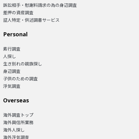
訴訟相手・慰謝料請求の為の身辺調査
差押の資産調査
証人特定・供述調書サービス
Personal
素行調査
人探し
生き別れの親族探し
身辺調査
子供のための調査
浮気調査
Overseas​
海外調査トップ
海外興信所業務
海外人探し
海外浮気調査