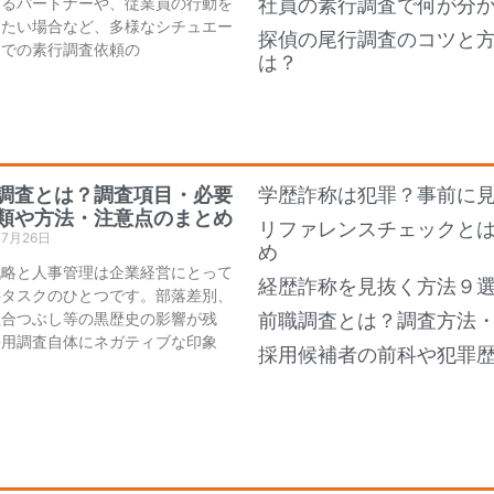
あるパートナーや、従業員の行動を
社員の素行調査で何が分
したい場合など、多様なシチュエー
探偵の尾行調査のコツと
ンでの素行調査依頼の
は？
調査とは？調査項目・必要
学歴詐称は犯罪？事前に
類や方法・注意点のまとめ
リファレンスチェックと
年7月26日
め
戦略と人事管理は企業経営にとって
経歴詐称を見抜く方法９
要タスクのひとつです。部落差別、
組合つぶし等の黒歴史の影響が残
前職調査とは？調査方法
採用調査自体にネガティブな印象
採用候補者の前科や犯罪