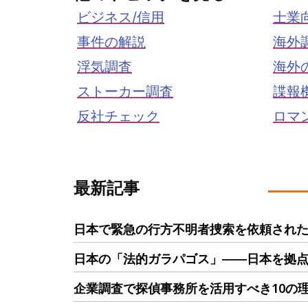
ビジネス/信用
士業
事件の解説
海外
浮気調査
海外
ストーカー調査
諜報
反社チェック
ロマ
最新記事
日本で緊急の行方不明者捜索を依頼された
日本の「法的ガラパゴス」――日本を拠
企業調査で探偵事務所を活用すべき10の