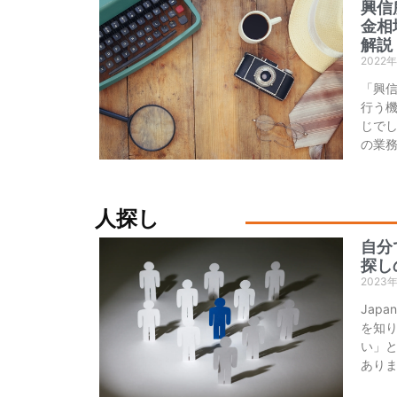
興信
金相
解説
2022
「興
行う
じでし
の業
人探し
自分
探し
2023
Jap
を知
い」
あり