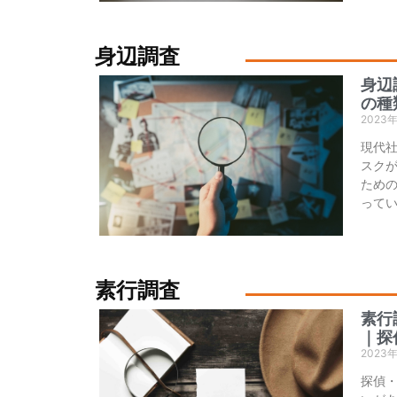
身辺調査
身辺
の種
2023
現代
スク
ため
って
素行調査
素行
｜探
2023
探偵・