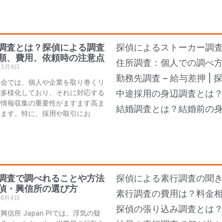
調査とは？探偵による調査
探偵によるストーカー調
類、費用、依頼時の注意点
住所調査：個人での調べ
年3月9日
勤務先調査 – 給与差押 |
社会では、個人や企業を取り巻くリ
が多様化しており、それに対応する
中途採用の身辺調査とは
の情報収集の重要性がますます高ま
結婚調査とは？結婚前の
います。特に、採用や取引にお
調査で調べれることや方法
探偵による素行調査の聞き
偵・興信所の選び方
素行調査の費用は？料金
年6月4日
探偵の張り込み調査とは
興信所 Japan PIでは、浮気の疑