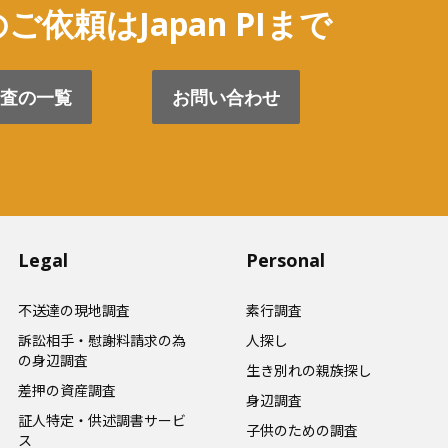
ご依頼はJapan PIまで
査の一覧
お問い合わせ
Legal
Personal
不送達の現地調査
素行調査
訴訟相手・慰謝料請求の為
人探し
の身辺調査
生き別れの親族探し
差押の資産調査
身辺調査
証人特定・供述調書サービ
子供のための調査
ス