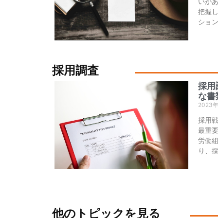
いが
把握
ショ
採用調査
採用
な書
2023
採用
最重
労働
り、
他のトピックを見る