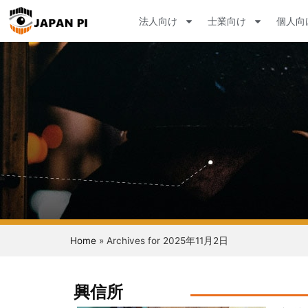
法人向け
士業向け
個人向
Home
»
Archives for 2025年11月2日
興信所