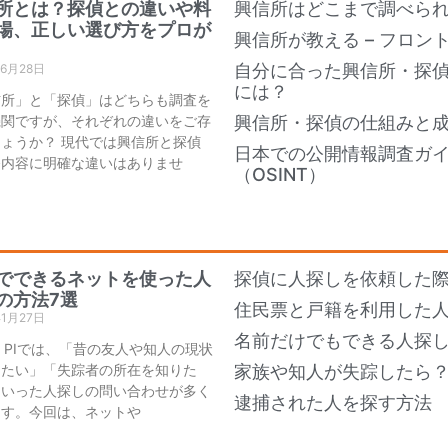
所とは？探偵との違いや料
興信所はどこまで調べら
場、正しい選び方をプロが
興信所が教える – フロン
自分に合った興信所・探
年6月28日
には？
信所」と「探偵」はどちらも調査を
機関ですが、それぞれの違いをご存
興信所・探偵の仕組みと
ょうか？ 現代では興信所と探偵
日本での公開情報調査ガ
務内容に明確な違いはありませ
（OSINT）
でできるネットを使った人
探偵に人探しを依頼した際
の方法7選
住民票と戸籍を利用した
年1月27日
名前だけでもできる人探し
an PIでは、「昔の友人や知人の現状
りたい」「失踪者の所在を知りた
家族や知人が失踪したら
といった人探しの問い合わせが多く
逮捕された人を探す方法
ます。今回は、ネットや