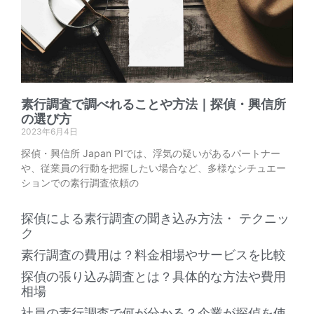
素行調査で調べれることや方法｜探偵・興信所
の選び方
2023年6月4日
探偵・興信所 Japan PIでは、浮気の疑いがあるパートナー
や、従業員の行動を把握したい場合など、多様なシチュエー
ションでの素行調査依頼の
探偵による素行調査の聞き込み方法・ テクニッ
ク
素行調査の費用は？料金相場やサービスを比較
探偵の張り込み調査とは？具体的な方法や費用
相場
社員の素行調査で何が分かる？企業が探偵を使