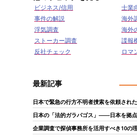
ビジネス/信用
士業
事件の解説
海外
浮気調査
海外
ストーカー調査
諜報
反社チェック
ロマ
最新記事
日本で緊急の行方不明者捜索を依頼された
日本の「法的ガラパゴス」――日本を拠
企業調査で探偵事務所を活用すべき10の