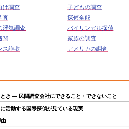
向け調査
子どもの調査
調査
探偵全般
の浮気調査
バイリンガル探偵
機関
家族の調査
ンス詐欺
アメリカの調査
とき ― 民間調査会社にできること・できないこと
点に活動する国際探偵が見ている現実
理由