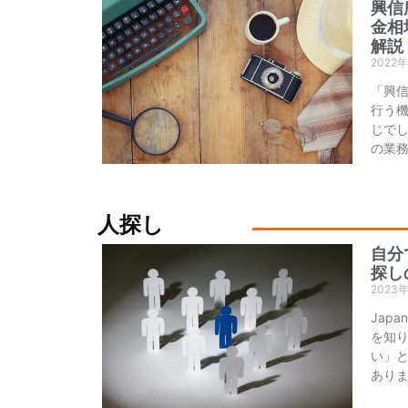
興信
金相
解説
2022
「興
行う
じでし
の業
人探し
自分
探し
2023
Jap
を知
い」
あり