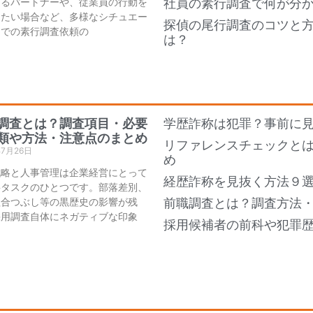
あるパートナーや、従業員の行動を
社員の素行調査で何が分
したい場合など、多様なシチュエー
探偵の尾行調査のコツと
ンでの素行調査依頼の
は？
調査とは？調査項目・必要
学歴詐称は犯罪？事前に
類や方法・注意点のまとめ
リファレンスチェックと
年7月26日
め
戦略と人事管理は企業経営にとって
経歴詐称を見抜く方法９
要タスクのひとつです。部落差別、
組合つぶし等の黒歴史の影響が残
前職調査とは？調査方法
採用調査自体にネガティブな印象
採用候補者の前科や犯罪