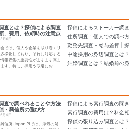
調査とは？探偵による調査
探偵によるストーカー調
類、費用、依頼時の注意点
住所調査：個人での調べ
年3月9日
勤務先調査 – 給与差押 |
社会では、個人や企業を取り巻くリ
が多様化しており、それに対応する
中途採用の身辺調査とは
の情報収集の重要性がますます高ま
結婚調査とは？結婚前の
います。特に、採用や取引にお
調査で調べれることや方法
探偵による素行調査の聞き
偵・興信所の選び方
素行調査の費用は？料金
年6月4日
探偵の張り込み調査とは
興信所 Japan PIでは、浮気の疑