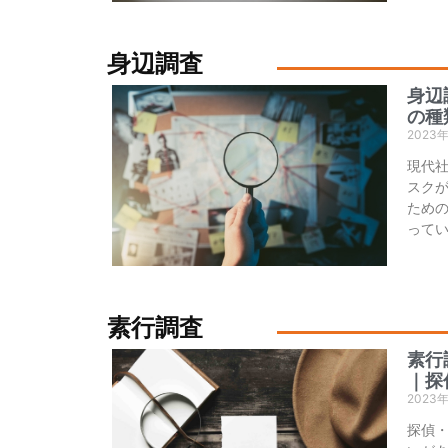
身辺調査
身辺
の種
2023
現代
スク
ため
って
素行調査
素行
｜探
2023
探偵・