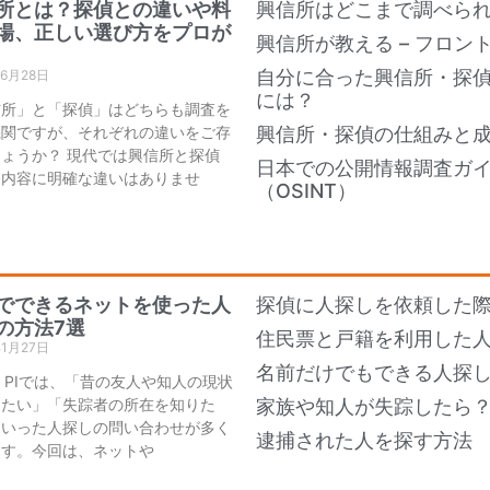
所とは？探偵との違いや料
興信所はどこまで調べら
場、正しい選び方をプロが
興信所が教える – フロン
自分に合った興信所・探
年6月28日
には？
信所」と「探偵」はどちらも調査を
機関ですが、それぞれの違いをご存
興信所・探偵の仕組みと
ょうか？ 現代では興信所と探偵
日本での公開情報調査ガ
務内容に明確な違いはありませ
（OSINT）
でできるネットを使った人
探偵に人探しを依頼した際
の方法7選
住民票と戸籍を利用した
年1月27日
名前だけでもできる人探し
an PIでは、「昔の友人や知人の現状
りたい」「失踪者の所在を知りた
家族や知人が失踪したら
といった人探しの問い合わせが多く
逮捕された人を探す方法
ます。今回は、ネットや