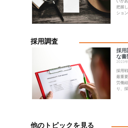
いが
把握
ショ
採用調査
採用
な書
2023
採用
最重
労働
り、
他のトピックを見る