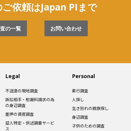
ご依頼はJapan PIまで
査の一覧
お問い合わせ
Legal
Personal
不送達の現地調査
素行調査
訴訟相手・慰謝料請求の為
人探し
の身辺調査
生き別れの親族探し
差押の資産調査
身辺調査
証人特定・供述調書サービ
子供のための調査
ス