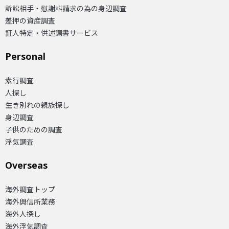
訴訟相手・慰謝料請求の為の身辺調査
差押の資産調査
証人特定・供述調書サービス
Personal
素行調査
人探し
生き別れの親族探し
身辺調査
子供のための調査
浮気調査
Overseas​
海外調査トップ
海外興信所業務
海外人探し
海外浮気調査