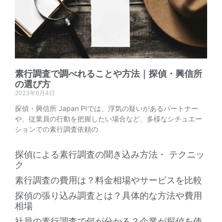
素行調査で調べれることや方法｜探偵・興信所
の選び方
2023年6月4日
探偵・興信所 Japan PIでは、浮気の疑いがあるパートナー
や、従業員の行動を把握したい場合など、多様なシチュエー
ションでの素行調査依頼の
探偵による素行調査の聞き込み方法・ テクニッ
ク
素行調査の費用は？料金相場やサービスを比較
探偵の張り込み調査とは？具体的な方法や費用
相場
社員の素行調査で何が分かる？企業が探偵を使