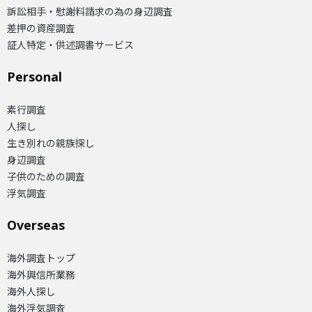
訴訟相手・慰謝料請求の為の身辺調査
差押の資産調査
証人特定・供述調書サービス
Personal
素行調査
人探し
生き別れの親族探し
身辺調査
子供のための調査
浮気調査
Overseas​
海外調査トップ
海外興信所業務
海外人探し
海外浮気調査