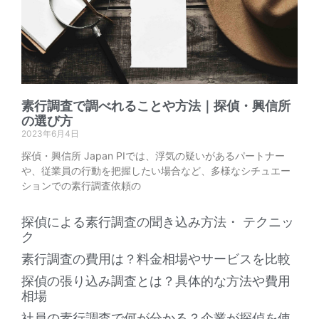
素行調査で調べれることや方法｜探偵・興信所
の選び方
2023年6月4日
探偵・興信所 Japan PIでは、浮気の疑いがあるパートナー
や、従業員の行動を把握したい場合など、多様なシチュエー
ションでの素行調査依頼の
探偵による素行調査の聞き込み方法・ テクニッ
ク
素行調査の費用は？料金相場やサービスを比較
探偵の張り込み調査とは？具体的な方法や費用
相場
社員の素行調査で何が分かる？企業が探偵を使