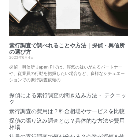
素行調査で調べれることや方法｜探偵・興信所
の選び方
2023年6月4日
探偵・興信所 Japan PIでは、浮気の疑いがあるパートナー
や、従業員の行動を把握したい場合など、多様なシチュエー
ションでの素行調査依頼の
探偵による素行調査の聞き込み方法・ テクニッ
ク
素行調査の費用は？料金相場やサービスを比較
探偵の張り込み調査とは？具体的な方法や費用
相場
社員の素行調査で何が分かる？企業が探偵を使