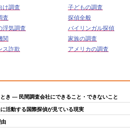
向け調査
子どもの調査
調査
探偵全般
の浮気調査
バイリンガル探偵
機関
家族の調査
ンス詐欺
アメリカの調査
とき ― 民間調査会社にできること・できないこと
点に活動する国際探偵が見ている現実
理由