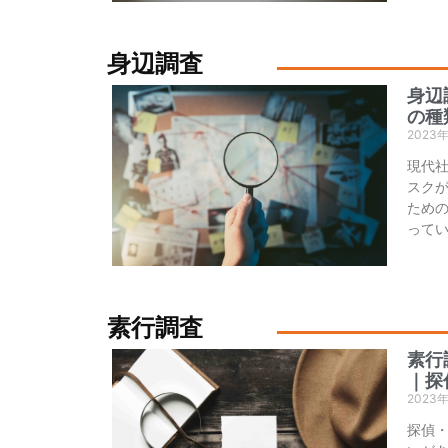
身辺調査
身辺
の種
2023
現代
スク
ため
って
素行調査
素行
｜探
2023
探偵・