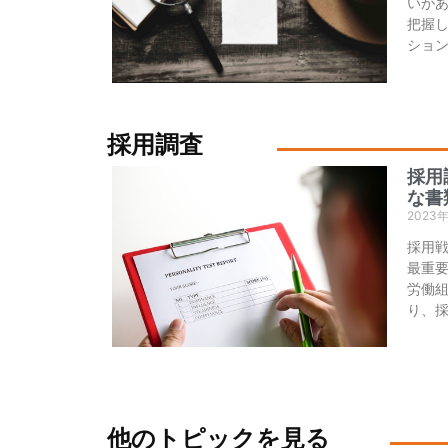
いが
把握
ショ
採用調査
採用
な書
2023
採用
最重
労働
り、
他のトピックを見る