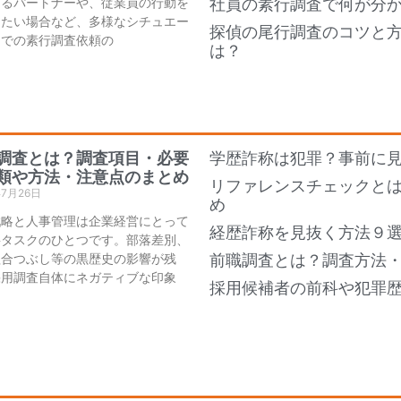
あるパートナーや、従業員の行動を
社員の素行調査で何が分
したい場合など、多様なシチュエー
探偵の尾行調査のコツと
ンでの素行調査依頼の
は？
調査とは？調査項目・必要
学歴詐称は犯罪？事前に
類や方法・注意点のまとめ
リファレンスチェックと
年7月26日
め
戦略と人事管理は企業経営にとって
経歴詐称を見抜く方法９
要タスクのひとつです。部落差別、
組合つぶし等の黒歴史の影響が残
前職調査とは？調査方法
採用調査自体にネガティブな印象
採用候補者の前科や犯罪