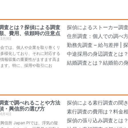
調査とは？探偵による調査
探偵によるストーカー調
類、費用、依頼時の注意点
住所調査：個人での調べ
年3月9日
勤務先調査 – 給与差押 |
社会では、個人や企業を取り巻くリ
が多様化しており、それに対応する
中途採用の身辺調査とは
の情報収集の重要性がますます高ま
結婚調査とは？結婚前の
います。特に、採用や取引にお
調査で調べれることや方法
探偵による素行調査の聞き
偵・興信所の選び方
素行調査の費用は？料金
年6月4日
探偵の張り込み調査とは
興信所 Japan PIでは、浮気の疑