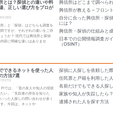
所とは？探偵との違いや料
興信所はどこまで調べら
場、正しい選び方をプロが
興信所が教える – フロン
自分に合った興信所・探
年6月28日
には？
信所」と「探偵」はどちらも調査を
機関ですが、それぞれの違いをご存
興信所・探偵の仕組みと
ょうか？ 現代では興信所と探偵
日本での公開情報調査ガ
務内容に明確な違いはありませ
（OSINT）
でできるネットを使った人
探偵に人探しを依頼した際
の方法7選
住民票と戸籍を利用した
年1月27日
名前だけでもできる人探し
an PIでは、「昔の友人や知人の現状
りたい」「失踪者の所在を知りた
家族や知人が失踪したら
といった人探しの問い合わせが多く
逮捕された人を探す方法
ます。今回は、ネットや