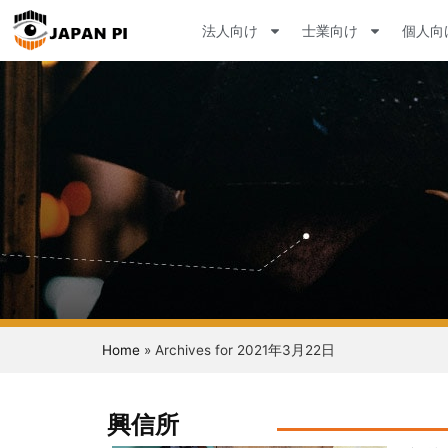
法人向け
士業向け
個人向
Home
»
Archives for 2021年3月22日
興信所