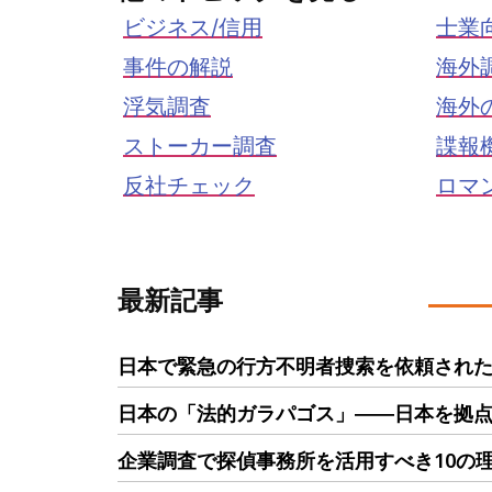
ビジネス/信用
士業
事件の解説
海外
浮気調査
海外
ストーカー調査
諜報
反社チェック
ロマ
最新記事
日本で緊急の行方不明者捜索を依頼された
日本の「法的ガラパゴス」――日本を拠
企業調査で探偵事務所を活用すべき10の