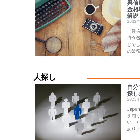
興信
金相
解説
2022
「興
行う
じでし
の業
人探し
自分
探し
2023
Jap
を知
い」
あり