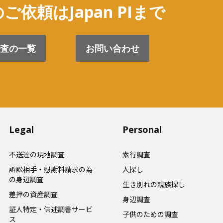
ご依頼はJapan PIまで
査の一覧
お問い合わせ
Legal
Personal
不送達の現地調査
素行調査
訴訟相手・慰謝料請求の為
人探し
の身辺調査
生き別れの親族探し
差押の資産調査
身辺調査
証人特定・供述調書サービ
子供のための調査
ス