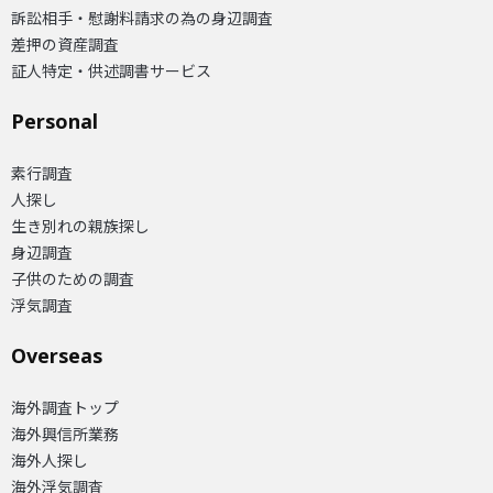
訴訟相手・慰謝料請求の為の身辺調査
差押の資産調査
証人特定・供述調書サービス
Personal
素行調査
人探し
生き別れの親族探し
身辺調査
子供のための調査
浮気調査
Overseas​
海外調査トップ
海外興信所業務
海外人探し
海外浮気調査