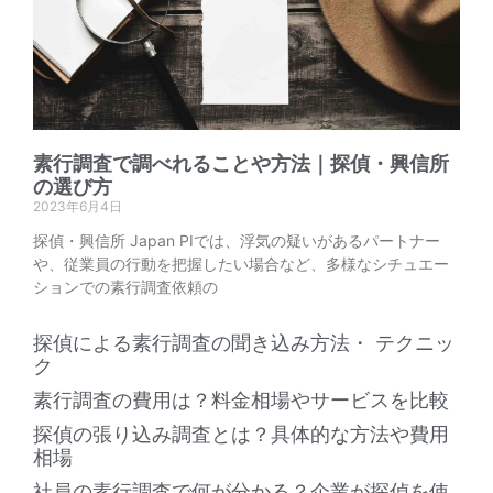
素行調査で調べれることや方法｜探偵・興信所
の選び方
2023年6月4日
探偵・興信所 Japan PIでは、浮気の疑いがあるパートナー
や、従業員の行動を把握したい場合など、多様なシチュエー
ションでの素行調査依頼の
探偵による素行調査の聞き込み方法・ テクニッ
ク
素行調査の費用は？料金相場やサービスを比較
探偵の張り込み調査とは？具体的な方法や費用
相場
社員の素行調査で何が分かる？企業が探偵を使