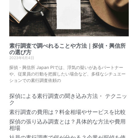
素行調査で調べれることや方法｜探偵・興信所
の選び方
2023年6月4日
探偵・興信所 Japan PIでは、浮気の疑いがあるパートナー
や、従業員の行動を把握したい場合など、多様なシチュエー
ションでの素行調査依頼の
探偵による素行調査の聞き込み方法・ テクニッ
ク
素行調査の費用は？料金相場やサービスを比較
探偵の張り込み調査とは？具体的な方法や費用
相場
社員の素行調査で何が分かる？企業が探偵を使