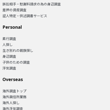
訴訟相手・慰謝料請求の為の身辺調査
差押の資産調査
証人特定・供述調書サービス
Personal
素行調査
人探し
生き別れの親族探し
身辺調査
子供のための調査
浮気調査
Overseas​
海外調査トップ
海外興信所業務
海外人探し
海外浮気調査