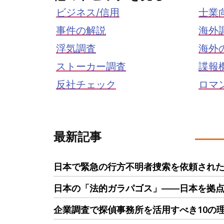
ビジネス/信用
士業
事件の解説
海外
浮気調査
海外
ストーカー調査
諜報
反社チェック
ロマ
最新記事
日本で緊急の行方不明者捜索を依頼された
日本の「法的ガラパゴス」――日本を拠
企業調査で探偵事務所を活用すべき10の