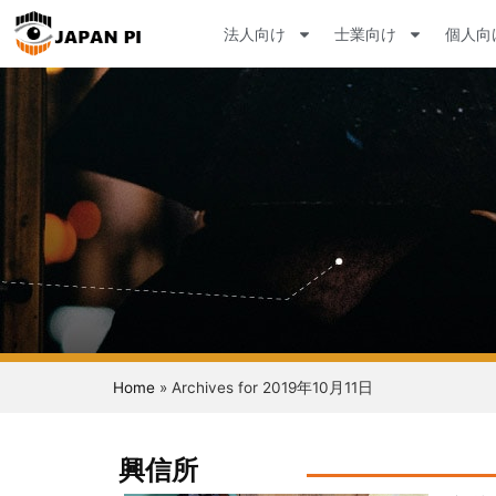
法人向け
士業向け
個人向
Home
»
Archives for 2019年10月11日
興信所