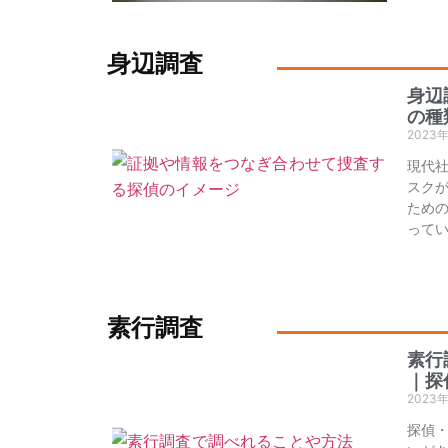
身辺調査
身辺
の種
2023
現代
スク
ため
って
素行調査
素行
｜探
2023
探偵・