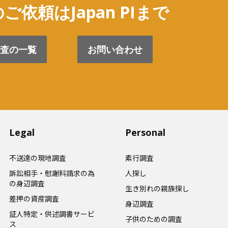
ご依頼はJapan PIまで
査の一覧
お問い合わせ
Legal
Personal
不送達の現地調査
素行調査
訴訟相手・慰謝料請求の為
人探し
の身辺調査
生き別れの親族探し
差押の資産調査
身辺調査
証人特定・供述調書サービ
子供のための調査
ス