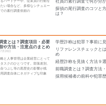
あるパートナーや、従業員の行動を
社員の素行調査で何が分
したい場合など、多様なシチュエー
探偵の尾行調査のコツと
ンでの素行調査依頼の
は？
調査とは？調査項目・必要
学歴詐称は犯罪？事前に
類や方法・注意点のまとめ
リファレンスチェックと
年7月26日
め
戦略と人事管理は企業経営にとって
経歴詐称を見抜く方法９
要タスクのひとつです。部落差別、
組合つぶし等の黒歴史の影響が残
前職調査とは？調査方法
採用調査自体にネガティブな印象
採用候補者の前科や犯罪