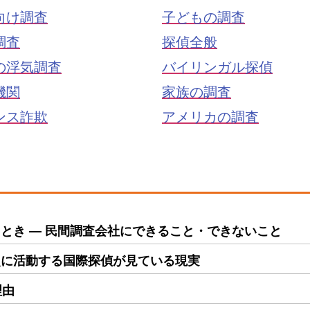
向け調査
子どもの調査
調査
探偵全般
の浮気調査
バイリンガル探偵
機関
家族の調査
ンス詐欺
アメリカの調査
とき ― 民間調査会社にできること・できないこと
点に活動する国際探偵が見ている現実
理由