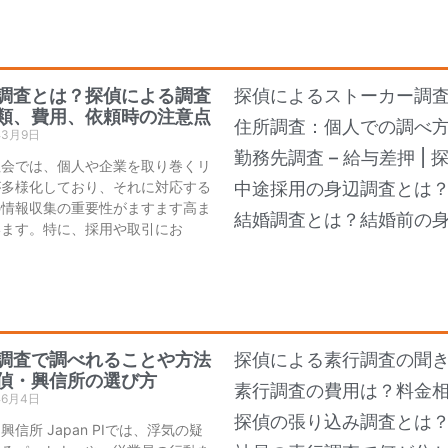
調査とは？探偵による調査
探偵によるストーカー調
類、費用、依頼時の注意点
住所調査：個人での調べ
年3月9日
勤務先調査 – 給与差押 |
社会では、個人や企業を取り巻くリ
が多様化しており、それに対応する
中途採用の身辺調査とは
の情報収集の重要性がますます高ま
結婚調査とは？結婚前の
います。特に、採用や取引にお
調査で調べれることや方法
探偵による素行調査の聞き
偵・興信所の選び方
素行調査の費用は？料金
年6月4日
探偵の張り込み調査とは
興信所 Japan PIでは、浮気の疑