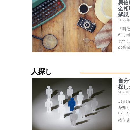
興信
金相
解説
2022
「興
行う
じでし
の業
人探し
自分
探し
2023
Jap
を知
い」
あり