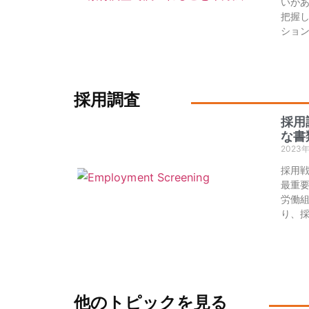
いが
把握
ショ
採用調査
採用
な書
2023
採用
最重
労働
り、
他のトピックを見る