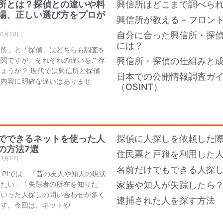
所とは？探偵との違いや料
興信所はどこまで調べら
場、正しい選び方をプロが
興信所が教える – フロン
自分に合った興信所・探
年6月28日
には？
信所」と「探偵」はどちらも調査を
機関ですが、それぞれの違いをご存
興信所・探偵の仕組みと
ょうか？ 現代では興信所と探偵
日本での公開情報調査ガ
務内容に明確な違いはありませ
（OSINT）
でできるネットを使った人
探偵に人探しを依頼した際
の方法7選
住民票と戸籍を利用した
年1月27日
名前だけでもできる人探し
an PIでは、「昔の友人や知人の現状
りたい」「失踪者の所在を知りた
家族や知人が失踪したら
といった人探しの問い合わせが多く
逮捕された人を探す方法
ます。今回は、ネットや