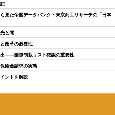
理由
から見た帝国データバンク・東京商工リサーチの「日本
の光と闇
題と改革の必要性
進出――国際制裁リスト確認の重要性
る保険金請求の実態
ポイントを解説