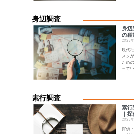
身辺調査
身辺
の種
2023
現代
スク
ため
って
素行調査
素行
｜探
2023
探偵・