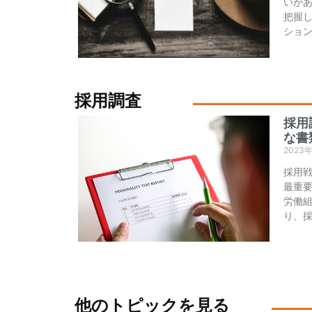
いが
把握
ショ
採用調査
採用
な書
2023
採用
最重
労働
り、
他のトピックを見る