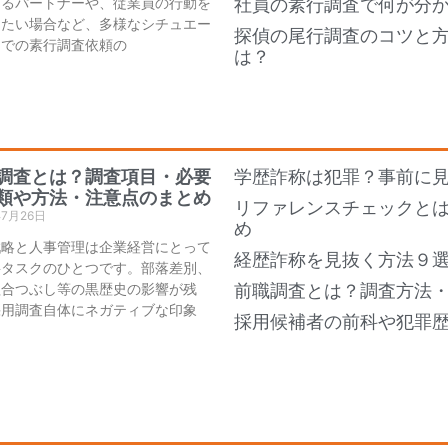
あるパートナーや、従業員の行動を
社員の素行調査で何が分
したい場合など、多様なシチュエー
探偵の尾行調査のコツと
ンでの素行調査依頼の
は？
調査とは？調査項目・必要
学歴詐称は犯罪？事前に
類や方法・注意点のまとめ
リファレンスチェックと
年7月26日
め
戦略と人事管理は企業経営にとって
経歴詐称を見抜く方法９
要タスクのひとつです。部落差別、
組合つぶし等の黒歴史の影響が残
前職調査とは？調査方法
採用調査自体にネガティブな印象
採用候補者の前科や犯罪