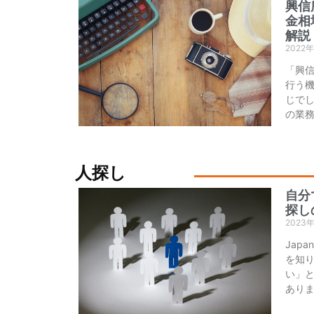
興信
金相
解説
2022
「興
行う
じでし
の業
人探し
自分
探し
2023
Jap
を知
い」
あり