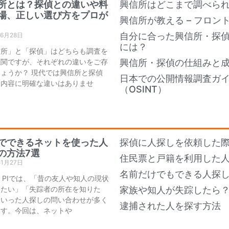
所とは？探偵との違いや料
興信所はどこまで調べら
場、正しい選び方をプロが
興信所が教える – フロン
自分に合った興信所・探
年6月28日
には？
信所」と「探偵」はどちらも調査を
機関ですが、それぞれの違いをご存
興信所・探偵の仕組みと
ょうか？ 現代では興信所と探偵
日本での公開情報調査ガ
務内容に明確な違いはありませ
（OSINT）
でできるネットを使った人
探偵に人探しを依頼した際
の方法7選
住民票と戸籍を利用した
年1月27日
名前だけでもできる人探し
an PIでは、「昔の友人や知人の現状
りたい」「失踪者の所在を知りた
家族や知人が失踪したら
といった人探しの問い合わせが多く
逮捕された人を探す方法
ます。今回は、ネットや