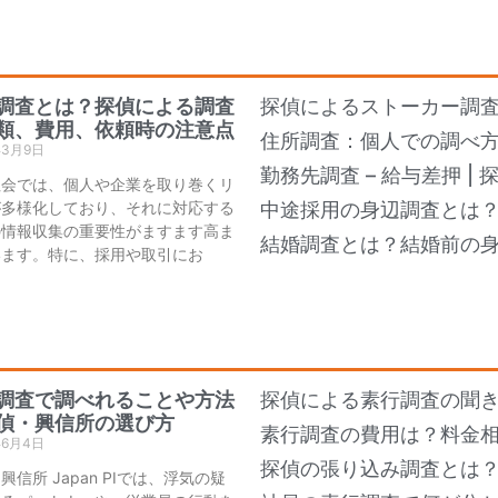
調査とは？探偵による調査
探偵によるストーカー調
類、費用、依頼時の注意点
住所調査：個人での調べ
年3月9日
勤務先調査 – 給与差押 |
社会では、個人や企業を取り巻くリ
が多様化しており、それに対応する
中途採用の身辺調査とは
の情報収集の重要性がますます高ま
結婚調査とは？結婚前の
います。特に、採用や取引にお
調査で調べれることや方法
探偵による素行調査の聞き
偵・興信所の選び方
素行調査の費用は？料金
年6月4日
探偵の張り込み調査とは
興信所 Japan PIでは、浮気の疑