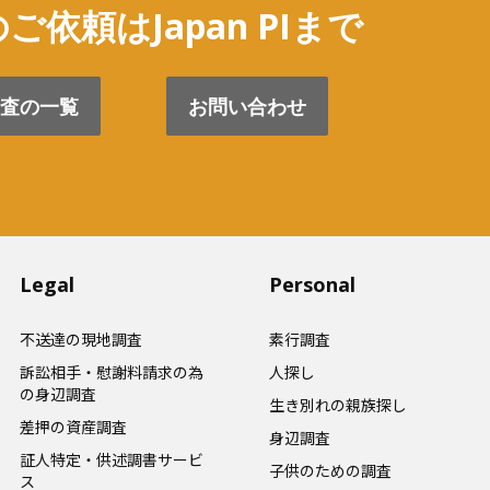
ご依頼はJapan PIまで
査の一覧
お問い合わせ
Legal
Personal
不送達の現地調査
素行調査
訴訟相手・慰謝料請求の為
人探し
の身辺調査
生き別れの親族探し
差押の資産調査
身辺調査
証人特定・供述調書サービ
子供のための調査
ス