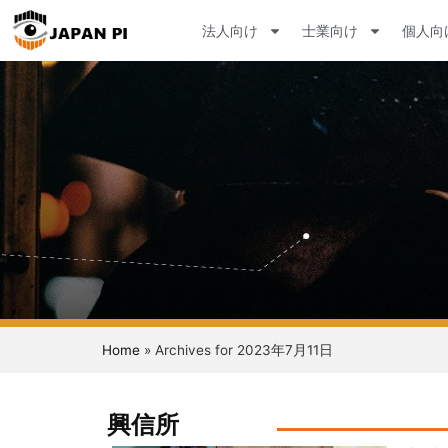
法人向け
士業向け
個人向
Home
»
Archives for 2023年7月11日
興信所