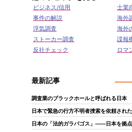
ビジネス/信用
士業
事件の解説
海外
浮気調査
海外
ストーカー調査
諜報
反社チェック
ロマ
最新記事
調査業のブラックホールと呼ばれる日本
日本で緊急の行方不明者捜索を依頼された
日本の「法的ガラパゴス」――日本を拠