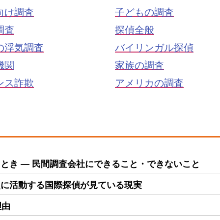
向け調査
子どもの調査
調査
探偵全般
の浮気調査
バイリンガル探偵
機関
家族の調査
ンス詐欺
アメリカの調査
とき ― 民間調査会社にできること・できないこと
点に活動する国際探偵が見ている現実
理由