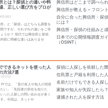
所とは？探偵との違いや料
興信所はどこまで調べら
場、正しい選び方をプロが
興信所が教える – フロン
自分に合った興信所・探
年6月28日
には？
信所」と「探偵」はどちらも調査を
機関ですが、それぞれの違いをご存
興信所・探偵の仕組みと
ょうか？ 現代では興信所と探偵
日本での公開情報調査ガ
務内容に明確な違いはありませ
（OSINT）
でできるネットを使った人
探偵に人探しを依頼した際
の方法7選
住民票と戸籍を利用した
年1月27日
名前だけでもできる人探し
an PIでは、「昔の友人や知人の現状
りたい」「失踪者の所在を知りた
家族や知人が失踪したら
といった人探しの問い合わせが多く
逮捕された人を探す方法
ます。今回は、ネットや