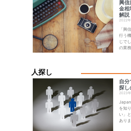
興信
金相
解説
2022
「興
行う
じでし
の業
人探し
自分
探し
2023
Jap
を知
い」
あり