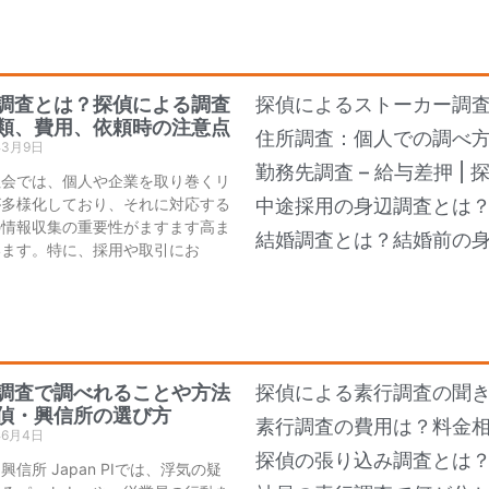
調査とは？探偵による調査
探偵によるストーカー調
類、費用、依頼時の注意点
住所調査：個人での調べ
年3月9日
勤務先調査 – 給与差押 |
社会では、個人や企業を取り巻くリ
が多様化しており、それに対応する
中途採用の身辺調査とは
の情報収集の重要性がますます高ま
結婚調査とは？結婚前の
います。特に、採用や取引にお
調査で調べれることや方法
探偵による素行調査の聞き
偵・興信所の選び方
素行調査の費用は？料金
年6月4日
探偵の張り込み調査とは
興信所 Japan PIでは、浮気の疑