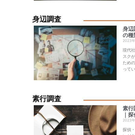
身辺調査
身辺
の種
2023
現代
スク
ため
って
素行調査
素行
｜探
2023
探偵・