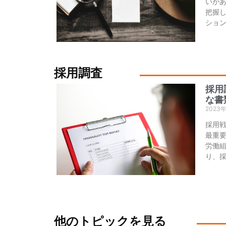
いが
把握
ショ
採用調査
採用
な書
2023
採用
最重
労働
り、
他のトピックを見る