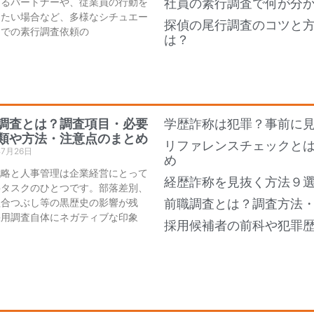
あるパートナーや、従業員の行動を
社員の素行調査で何が分
したい場合など、多様なシチュエー
探偵の尾行調査のコツと
ンでの素行調査依頼の
は？
調査とは？調査項目・必要
学歴詐称は犯罪？事前に
類や方法・注意点のまとめ
リファレンスチェックと
年7月26日
め
戦略と人事管理は企業経営にとって
経歴詐称を見抜く方法９
要タスクのひとつです。部落差別、
組合つぶし等の黒歴史の影響が残
前職調査とは？調査方法
採用調査自体にネガティブな印象
採用候補者の前科や犯罪