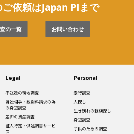
ご依頼はJapan PIまで
査の一覧
お問い合わせ
Legal
Personal
不送達の現地調査
素行調査
訴訟相手・慰謝料請求の為
人探し
の身辺調査
生き別れの親族探し
差押の資産調査
身辺調査
証人特定・供述調書サービ
子供のための調査
ス