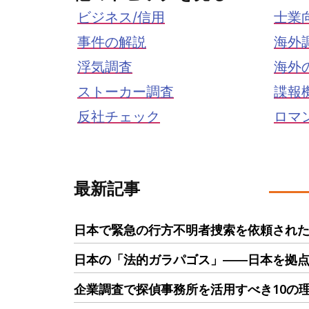
ビジネス/信用
士業
事件の解説
海外
浮気調査
海外
ストーカー調査
諜報
反社チェック
ロマ
最新記事
日本で緊急の行方不明者捜索を依頼された
日本の「法的ガラパゴス」――日本を拠
企業調査で探偵事務所を活用すべき10の