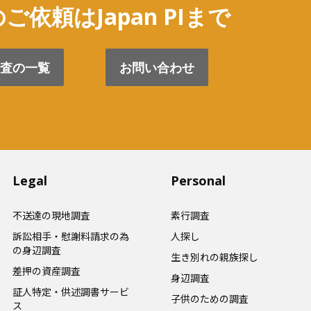
ご依頼はJapan PIまで
査の一覧
お問い合わせ
Legal
Personal
不送達の現地調査
素行調査
訴訟相手・慰謝料請求の為
人探し
の身辺調査
生き別れの親族探し
差押の資産調査
身辺調査
証人特定・供述調書サービ
子供のための調査
ス