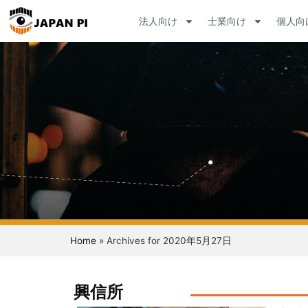
法人向け
士業向け
個人向
Home
»
Archives for 2020年5月27日
興信所