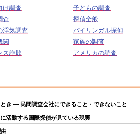
向け調査
子どもの調査
調査
探偵全般
の浮気調査
バイリンガル探偵
機関
家族の調査
ンス詐欺
アメリカの調査
とき ― 民間調査会社にできること・できないこと
点に活動する国際探偵が見ている現実
理由