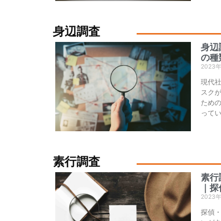
身辺調査
身辺
の種
2023
現代
スク
ため
って
素行調査
素行
｜探
2023
探偵・