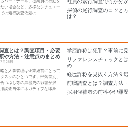
あるパートナーや、従業員の行動を
社員の素行調査で何が分
したい場合など、多様なシチュエー
探偵の尾行調査のコツと
ンでの素行調査依頼の
は？
調査とは？調査項目・必要
学歴詐称は犯罪？事前に
類や方法・注意点のまとめ
リファレンスチェックと
年7月26日
め
戦略と人事管理は企業経営にとって
経歴詐称を見抜く方法９
要タスクのひとつです。部落差別、
組合つぶし等の黒歴史の影響が残
前職調査とは？調査方法
採用調査自体にネガティブな印象
採用候補者の前科や犯罪