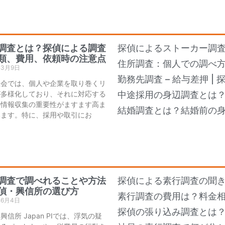
調査とは？探偵による調査
探偵によるストーカー調
類、費用、依頼時の注意点
住所調査：個人での調べ
年3月9日
勤務先調査 – 給与差押 |
社会では、個人や企業を取り巻くリ
が多様化しており、それに対応する
中途採用の身辺調査とは
の情報収集の重要性がますます高ま
結婚調査とは？結婚前の
います。特に、採用や取引にお
調査で調べれることや方法
探偵による素行調査の聞き
偵・興信所の選び方
素行調査の費用は？料金
年6月4日
探偵の張り込み調査とは
興信所 Japan PIでは、浮気の疑