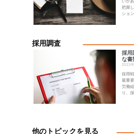
いが
把握
ショ
採用調査
採用
な書
2023
採用
最重
労働
り、
他のトピックを見る