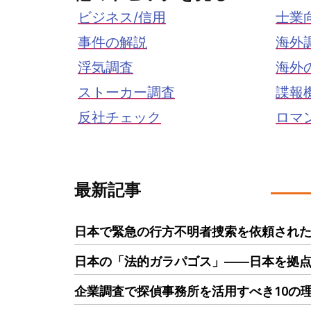
ビジネス/信用
士業
事件の解説
海外
浮気調査
海外
ストーカー調査
諜報
反社チェック
ロマ
最新記事
日本で緊急の行方不明者捜索を依頼された
日本の「法的ガラパゴス」――日本を拠
企業調査で探偵事務所を活用すべき10の