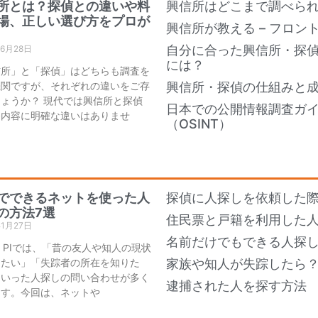
所とは？探偵との違いや料
興信所はどこまで調べら
場、正しい選び方をプロが
興信所が教える – フロン
自分に合った興信所・探
年6月28日
には？
信所」と「探偵」はどちらも調査を
機関ですが、それぞれの違いをご存
興信所・探偵の仕組みと
ょうか？ 現代では興信所と探偵
日本での公開情報調査ガ
務内容に明確な違いはありませ
（OSINT）
でできるネットを使った人
探偵に人探しを依頼した際
の方法7選
住民票と戸籍を利用した
年1月27日
名前だけでもできる人探し
an PIでは、「昔の友人や知人の現状
りたい」「失踪者の所在を知りた
家族や知人が失踪したら
といった人探しの問い合わせが多く
逮捕された人を探す方法
ます。今回は、ネットや