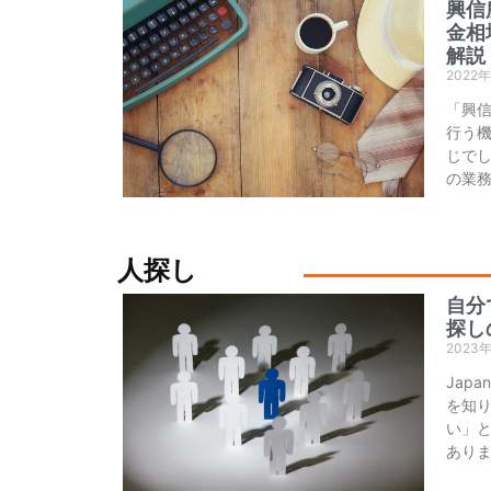
興信
金相
解説
2022
「興
行う
じでし
の業
人探し
自分
探し
2023
Jap
を知
い」
あり