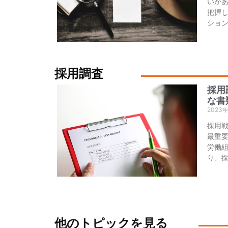
いが
把握
ショ
採用調査
採用
な書
2023
採用
最重
労働
り、
他のトピックを見る