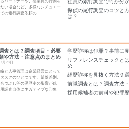
あるパートナーや、従業員の行動を
社員の素行調査で何が分
したい場合など、多様なシチュエー
探偵の尾行調査のコツと
ンでの素行調査依頼の
は？
調査とは？調査項目・必要
学歴詐称は犯罪？事前に
類や方法・注意点のまとめ
リファレンスチェックと
年7月26日
め
戦略と人事管理は企業経営にとって
経歴詐称を見抜く方法９
要タスクのひとつです。部落差別、
組合つぶし等の黒歴史の影響が残
前職調査とは？調査方法
採用調査自体にネガティブな印象
採用候補者の前科や犯罪