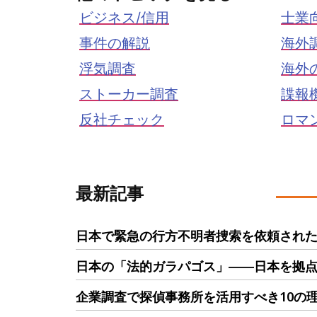
ビジネス/信用
士業
事件の解説
海外
浮気調査
海外
ストーカー調査
諜報
反社チェック
ロマ
最新記事
日本で緊急の行方不明者捜索を依頼された
日本の「法的ガラパゴス」――日本を拠
企業調査で探偵事務所を活用すべき10の