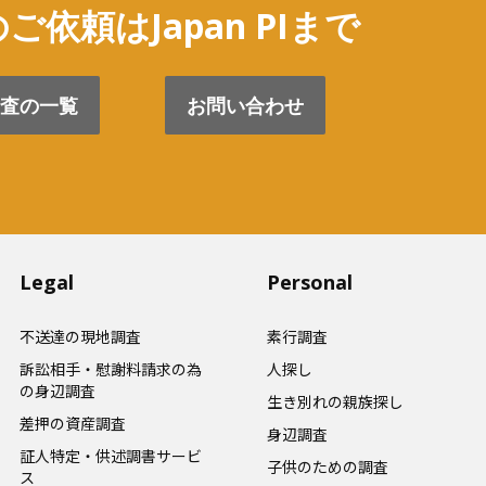
ご依頼はJapan PIまで
査の一覧
お問い合わせ
Legal
Personal
不送達の現地調査
素行調査
訴訟相手・慰謝料請求の為
人探し
の身辺調査
生き別れの親族探し
差押の資産調査
身辺調査
証人特定・供述調書サービ
子供のための調査
ス