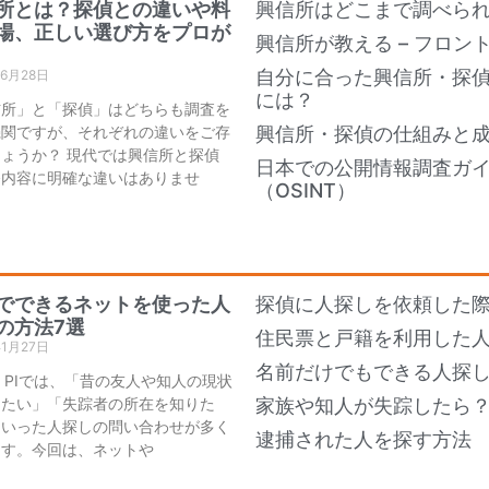
所とは？探偵との違いや料
興信所はどこまで調べら
場、正しい選び方をプロが
興信所が教える – フロン
自分に合った興信所・探
年6月28日
には？
信所」と「探偵」はどちらも調査を
機関ですが、それぞれの違いをご存
興信所・探偵の仕組みと
ょうか？ 現代では興信所と探偵
日本での公開情報調査ガ
務内容に明確な違いはありませ
（OSINT）
でできるネットを使った人
探偵に人探しを依頼した際
の方法7選
住民票と戸籍を利用した
年1月27日
名前だけでもできる人探し
an PIでは、「昔の友人や知人の現状
りたい」「失踪者の所在を知りた
家族や知人が失踪したら
といった人探しの問い合わせが多く
逮捕された人を探す方法
ます。今回は、ネットや