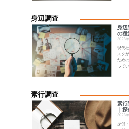
身辺調査
身辺
の種
2023
現代
スク
ため
って
素行調査
素行
｜探
2023
探偵・