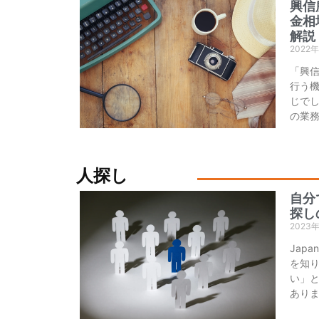
興信
金相
解説
2022
「興
行う
じでし
の業
人探し
自分
探し
2023
Jap
を知
い」
あり