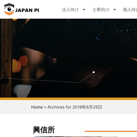
法人向け
士業向け
個人向
Home
»
Archives for 2019年6月25日
興信所