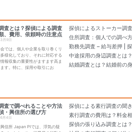
調査とは？探偵による調査
探偵によるストーカー調
類、費用、依頼時の注意点
住所調査：個人での調べ
年3月9日
勤務先調査 – 給与差押 |
社会では、個人や企業を取り巻くリ
が多様化しており、それに対応する
中途採用の身辺調査とは
の情報収集の重要性がますます高ま
結婚調査とは？結婚前の
います。特に、採用や取引にお
調査で調べれることや方法
探偵による素行調査の聞き
偵・興信所の選び方
素行調査の費用は？料金
年6月4日
探偵の張り込み調査とは
興信所 Japan PIでは、浮気の疑