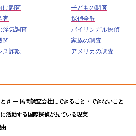
向け調査
子どもの調査
調査
探偵全般
の浮気調査
バイリンガル探偵
機関
家族の調査
ンス詐欺
アメリカの調査
とき ― 民間調査会社にできること・できないこと
点に活動する国際探偵が見ている現実
理由