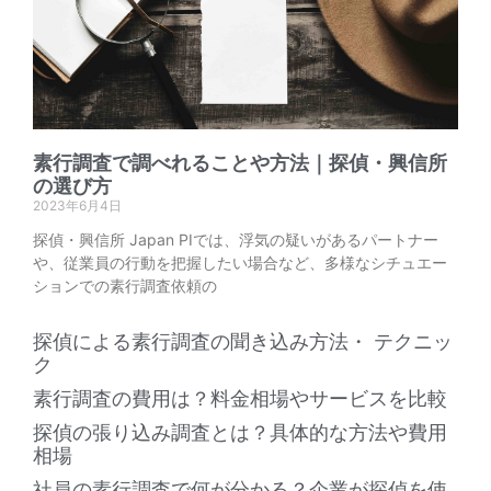
素行調査で調べれることや方法｜探偵・興信所
の選び方
2023年6月4日
探偵・興信所 Japan PIでは、浮気の疑いがあるパートナー
や、従業員の行動を把握したい場合など、多様なシチュエー
ションでの素行調査依頼の
探偵による素行調査の聞き込み方法・ テクニッ
ク
素行調査の費用は？料金相場やサービスを比較
探偵の張り込み調査とは？具体的な方法や費用
相場
社員の素行調査で何が分かる？企業が探偵を使