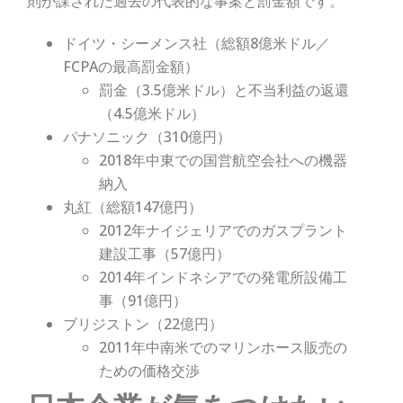
則が課された過去の代表的な事案と罰金額です。
ドイツ・シーメンス社（総額8億米ドル／
FCPAの最高罰金額）
罰金（3.5億米ドル）と不当利益の返還
（4.5億米ドル）
パナソニック（310億円）
2018年中東での国営航空会社への機器
納入
丸紅（総額147億円）
2012年ナイジェリアでのガスプラント
建設工事（57億円）
2014年インドネシアでの発電所設備工
事（91億円）
ブリジストン（22億円）
2011年中南米でのマリンホース販売の
ための価格交渉