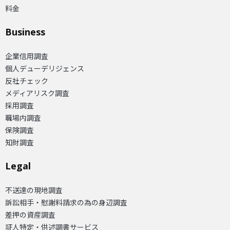
料金
Business
企業信用調査
個人デューデリジェンス
反社チェック
メディアリスク調査
採用調査
職場内調査
保険調査
知財調査
Legal
不送達の現地調査
訴訟相手・慰謝料請求の為の身辺調査
差押の資産調査
証人特定・供述調書サービス