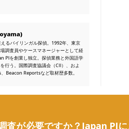
oyama)
年を超えるバイリンガル探偵。1992年、東京
現場調査員やケースマネージャーとして経
an PIを創業し独立。探偵業務と外国語学
を行う。国際調査協議会（CII）、およ
s、Beacon Reportsなど取材歴多数。
査が必要ですか？Japan PI