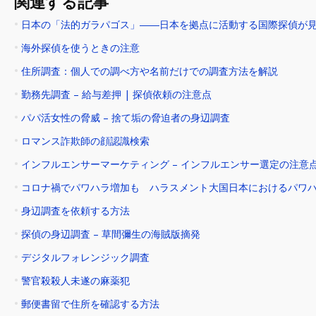
関連する記事
日本の「法的ガラパゴス」――日本を拠点に活動する国際探偵が
海外探偵を使うときの注意
住所調査：個人での調べ方や名前だけでの調査方法を解説
勤務先調査 – 給与差押 | 探偵依頼の注意点
パパ活女性の脅威 – 捨て垢の脅迫者の身辺調査
ロマンス詐欺師の顔認識検索
インフルエンサーマーケティング – インフルエンサー選定の注意
コロナ禍でパワハラ増加も ハラスメント大国日本におけるパワ
身辺調査を依頼する方法
探偵の身辺調査 – 草間彌生の海賊版摘発
デジタルフォレンジック調査
警官殺殺人未遂の麻薬犯
郵便書留で住所を確認する方法