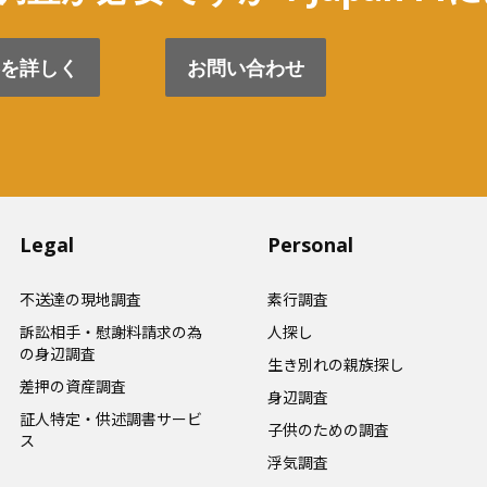
を詳しく
お問い合わせ
Legal
Personal
不送達の現地調査
素行調査
訴訟相手・慰謝料請求の為
人探し
の身辺調査
生き別れの親族探し
差押の資産調査
身辺調査
証人特定・供述調書サービ
子供のための調査
ス
浮気調査