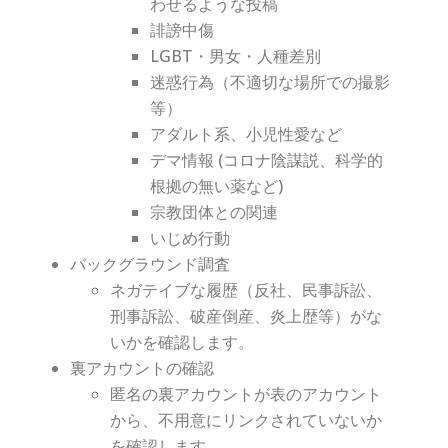
わせるような投稿
誹謗中傷
LGBT・男女・人種差別
迷惑行為（不適切な場所での撮影
等）
アダルト系、小児性愛など
デマ情報 (コロナ陰謀説、科学的
根拠の無い薬など)
宗教団体との関連
いじめ行動
バックグラウンド調査
ネガテイブな履歴（反社、民事訴訟、
刑事訴訟、破産倒産、炎上歴等）がな
いかを確認します。
裏アカウントの確認
匿名の裏アカウントが表のアカウント
から、不用意にリンクされていないか
を確認します。