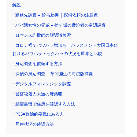
解説
勤務先調査 – 給与差押 | 探偵依頼の注意点
パパ活女性の脅威 – 捨て垢の脅迫者の身辺調査
ロマンス詐欺師の顔認識検索
コロナ禍でパワハラ増加も ハラスメント大国日本に
おけるパワハラ・セクハラの状況を世界と比較
身辺調査を依頼する方法
探偵の身辺調査 – 草間彌生の海賊版摘発
デジタルフォレンジック調査
警官殺殺人未遂の麻薬犯
郵便書留で住所を確認する方法
PES=政治的要職にある人
居住状況の確認方法