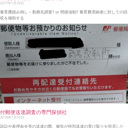
2017年1月25日
養育費踏み倒し – 勤務先調査? or 間接強制? 養育費滞納者に対しての回
収を補助する
付郵便送達調査の専門探偵社
2016年7月10日
訴訟や差押命令等の送達の際、被告が特別送達の受け取りを拒否した