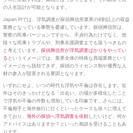
の人生設計が可能となります。
Japan PIでは、浮気調査が探偵興信所業界の8割以上の収益
業務となっている事態を憂慮しています。探偵興信所は、
警察の民事バージョンですから、不貞行為だけでなく、他
様々な民事トラブルや、刑事弁護調査までも扱うべきもの
と考えています。
探偵興信所が浮気調査ばかりをやってい
る
というイメージでは、業界全体の特殊な異端業務という
イメージから脱却できず、探偵のライセンス制や優秀な人
材の参入が阻害される要因となります。
いずれにせよ、いつの時代も浮気や不倫は存在します。近
年はそのきっかけとなる「出会い」の場が多様化したこと
で浮気や不倫の件数も増加している印象です。さらには、
不倫相手と海外旅行に行くといったケースも徐々に増えて
きており、
海外の探偵へ浮気調査を依頼
したいけど、何か
アドバイスはありますか？といった相談を受けることもあ
ります。