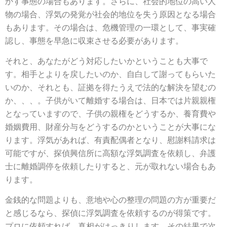
かす事態の場合もあります。さらに、社会的地位の高い人
物の場合、浮気の発覚が社会的地位を失う原因となる場合
もあります。その場合は、危機管理の一環として、事実確
認し、事態を早急に収束させる必要があります。
それと、あなたがどう対応したいかということも大事で
す。相手とよりを戻したいのか、自白して謝ってもらいた
いのか、それとも、証拠を得たうえで法的な解決を望むの
か、、、。子供がいて離婚する場合は、日本では片親親権
となっていますので、子供の親権をどうするか、養育費や
婚姻費用、財産分与をどうするのかということが大事にな
ります。浮気があれば、有責配偶者となり、慰謝料請求は
可能ですが、探偵興信所に高額な浮気調査を依頼し、弁護
士に離婚調停を依頼したりすると、元が取れない場合もあ
ります。
金銭的な問題よりも、意地や心の整理の問題の方が重要だ
と感じるなら、探偵に浮気調査を依頼するのが得策です。
プロに依頼すれば、真相がはっきりします。その結果で次