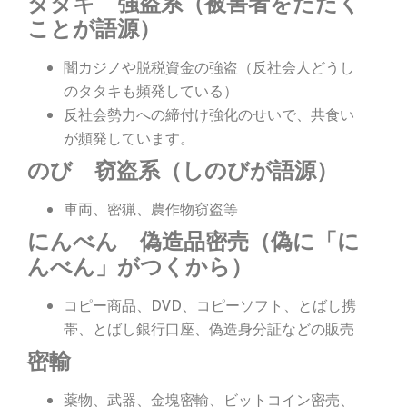
タタキ 強盗系（被害者をたたく
ことが語源）
闇カジノや脱税資金の強盗（反社会人どうし
のタタキも頻発している）
反社会勢力への締付け強化のせいで、共食い
が頻発しています。
のび 窃盗系（しのびが語源）
車両、密猟、農作物窃盗等
にんべん 偽造品密売（偽に「に
んべん」がつくから）
コピー商品、DVD、コピーソフト、とばし携
帯、とばし銀行口座、偽造身分証などの販売
密輸
薬物、武器、金塊密輸、ビットコイン密売、