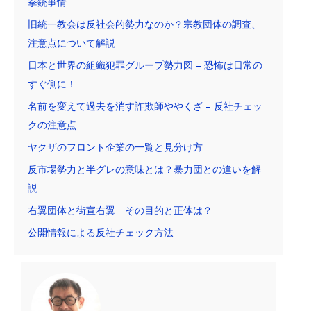
拳銃事情
旧統一教会は反社会的勢力なのか？宗教団体の調査、
注意点について解説
日本と世界の組織犯罪グループ勢力図 – 恐怖は日常の
すぐ側に！
名前を変えて過去を消す詐欺師ややくざ – 反社チェッ
クの注意点
ヤクザのフロント企業の一覧と見分け方
反市場勢力と半グレの意味とは？暴力団との違いを解
説
右翼団体と街宣右翼 その目的と正体は？
公開情報による反社チェック方法