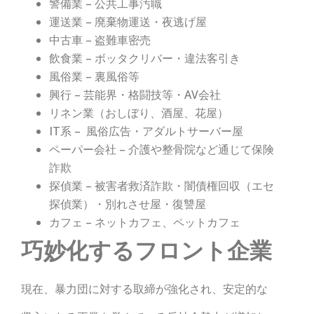
警備業 – 公共工事汚職
運送業 – 廃棄物運送・夜逃げ屋
中古車 – 盗難車密売
飲食業 – ボッタクリバー・違法客引き
風俗業 – 裏風俗等
興行 – 芸能界・格闘技等・AV会社
リネン業（おしぼり、酒屋、花屋）
IT系 – 風俗広告・アダルトサーバー屋
ペーパー会社 – 介護や整骨院など通じて保険
詐欺
探偵業 – 被害者救済詐欺・闇債権回収（エセ
探偵業）・別れさせ屋・復讐屋
カフェ – ネットカフェ、ペットカフェ
巧妙化するフロント企業
現在、暴力団に対する取締が強化され、安定的な