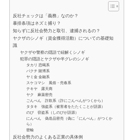
反社チェックは「義務」なのか？
暴排条項はネズミ捕り？
知らずに反社会勢力と取引、逮捕されるの？
ヤクザのシノギ（資金獲得活動）についての基礎知
識
ヤクザや警察の隠語で紐解くシノギ
犯罪の隠語とヤクザや半グレのシノギ
タカリ 恐喝系
バクチ 賭博系
ヤミ金 金融系
スケコマシ 風俗・売春系
テキヤ 露天商
ヤク 麻薬密売
ごんべん 詐欺系（詐にごんべんがつくから）
タタキ 強盗系（被害者をたたくことが語源）
のび 窃盗系（しのびが語源）
にんべん 偽造品密売（偽に「にんべん」がつくか
ら）
密輸
反社会勢力のよくある正業の具体例