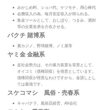
みかじめ料、ショバ代、ケツモチ、用心棒代
会費収入の為、毎月安定収入が得られる。
集金ツールとして、おしぼり、つまみ、酒卸
等の企業舎弟を介在させる。
バクチ 賭博系
裏カジノ、野球賭博、ノミ屋等
ヤミ金 金融系
反社会勢力は、その暴力装置を背景として、
オイコミ（債権回収）を得意としています。
債権回収が得意なわけですから、金貸しとし
ては最強です。
スケコマシ 風俗・売春系
キャバクラ、風俗店経営、AV会社