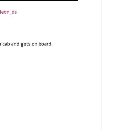
=leon_ds
a cab and gets on board.