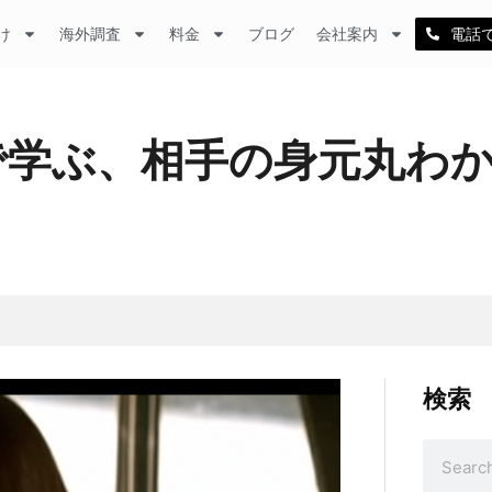
け
海外調査
料金
ブログ
会社案内
電話
画で学ぶ、相手の身元丸わ
検索